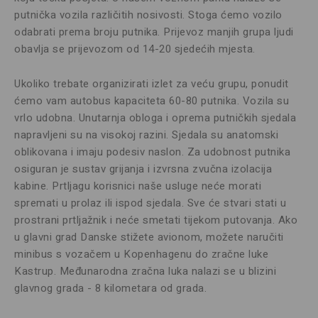
putnička vozila različitih nosivosti. Stoga ćemo vozilo
odabrati prema broju putnika. Prijevoz manjih grupa ljudi
obavlja se prijevozom od 14-20 sjedećih mjesta.
Ukoliko trebate organizirati izlet za veću grupu, ponudit
ćemo vam autobus kapaciteta 60-80 putnika. Vozila su
vrlo udobna. Unutarnja obloga i oprema putničkih sjedala
napravljeni su na visokoj razini. Sjedala su anatomski
oblikovana i imaju podesiv naslon. Za udobnost putnika
osiguran je sustav grijanja i izvrsna zvučna izolacija
kabine. Prtljagu korisnici naše usluge neće morati
spremati u prolaz ili ispod sjedala. Sve će stvari stati u
prostrani prtljažnik i neće smetati tijekom putovanja. Ako
u glavni grad Danske stižete avionom, možete naručiti
minibus s vozačem u Kopenhagenu do zračne luke
Kastrup. Međunarodna zračna luka nalazi se u blizini
glavnog grada - 8 kilometara od grada.