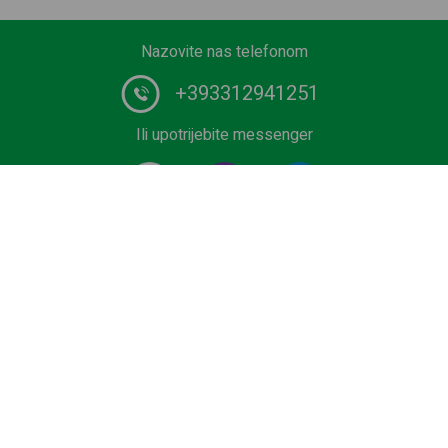
Nazovite nas telefonom
+393312941251
Ili upotrijebite messenger
#1 pružatelj vozačkih usluga u Europi. Rezervirajte svoj
Privatni prijevoz od zračne luke, terminala za krstarenje,