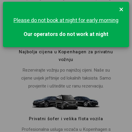
čekanja i sastanka u zračnoj luci uključeni su
×
u cijenu.
Please do not book at night for early morning
Our operators do not work at night
Najbolja cijena u Kopenhagen za privatnu
vožnju
Rezervirajte vožnju po najnižoj cijeni. Naše su
cijene uvijek jeftinije od lokalnih taksista. Samo
provjerite i uštedite uz ranu rezervaciju.
Privatni šofer i velika flota vozila
Profesionalna usluga vozača u Kopenhagen s