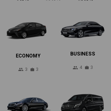
BUSINESS
ECONOMY
4
3
3
3