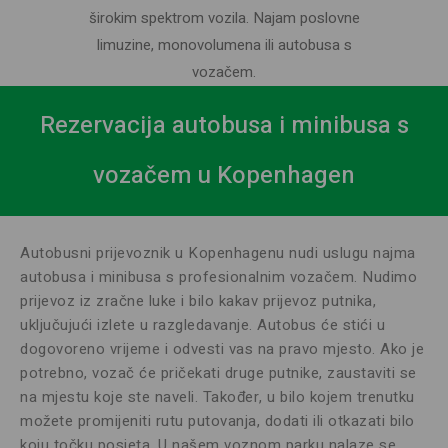
širokim spektrom vozila. Najam poslovne
limuzine, monovolumena ili autobusa s
vozačem.
Rezervacija autobusa i minibusa s
vozačem u Kopenhagen
Autobusni prijevoznik u Kopenhagenu nudi uslugu najma
autobusa i minibusa s profesionalnim vozačem. Nudimo
prijevoz iz zračne luke i bilo kakav prijevoz putnika,
uključujući izlete u razgledavanje. Autobus će stići u
dogovoreno vrijeme i odvesti vas na pravo mjesto. Ako je
potrebno, vozač će pričekati druge putnike, zaustaviti se
na mjestu koje ste naveli. Također, u bilo kojem trenutku
možete promijeniti rutu putovanja, dodati ili otkazati bilo
koju točku posjeta. U našem voznom parku nalaze se