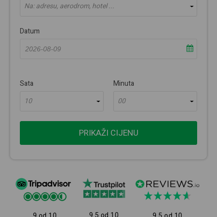
Na: adresu, aerodrom, hotel ...
Datum
Sata
Minuta
10
00
PRIKAŽI CIJENU
9.5 od 10
9 od 10
9.5 od 10