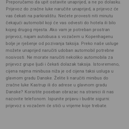
Preporučamo da upit ostavite unaprijed, a ne po dolasku.
Prijevoz do zračne luke naručite unaprijed, a prijevoz će
vas čekati na parkiralištu. Nećete provesti niti minutu
čekajući automobil koji će vas odvesti do hotela ili bilo
kojeg drugog mjesta. Ako vam je potreban prostran
prijevoz, najam autobusa s vozačem u Kopenhagenu
bolje je rješenje od pozivanja taksija. Preko naše usluge
možete unaprijed naručiti udoban automobil potrebne
nosivosti. Ne morate naručiti nekoliko automobila za
prijevoz grupe ljudi i čekati dolazak taksija. Istovremeno,
cijena najma minibusa niža je od cijena taksi usluga u
glavnom gradu Danske. Želite li naručiti minibus do
zračne luke Kastrup ili do adrese u glavnom gradu
Danske? Koristite poseban obrazac na stranici ili nas
nazovite telefonom. Ispunite prijavu i budite sigurni:
prijevoz s vozačem će stići u vrijeme koje trebate.