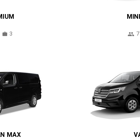
MIUM
MIN
3
7
AN MAX
V