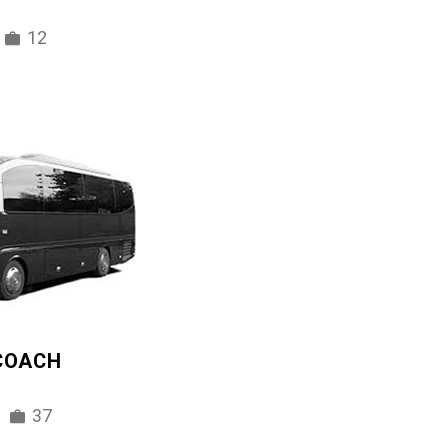
12
 COACH
37