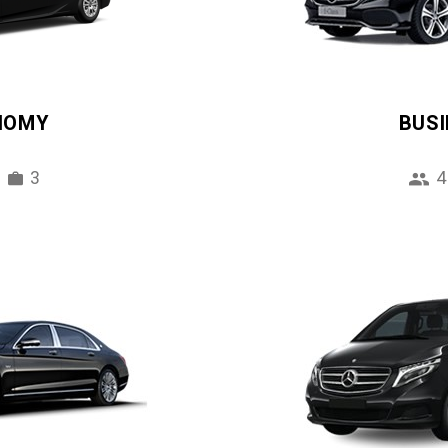
NOMY
BUS
3
4