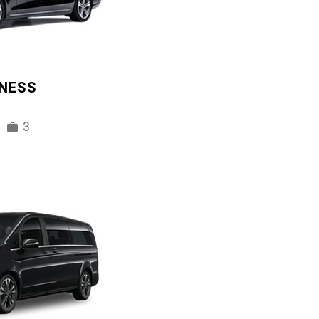
INESS
3