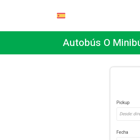
ES
Autobús O Minibú
Pickup
Desde: dire
Fecha