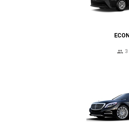
ECO
3