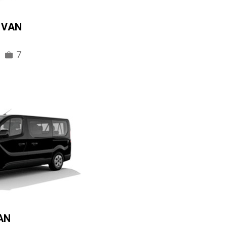
IVAN
7
AN