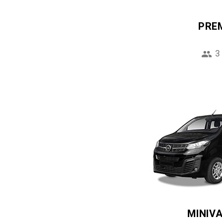
PRE
3
MINIV