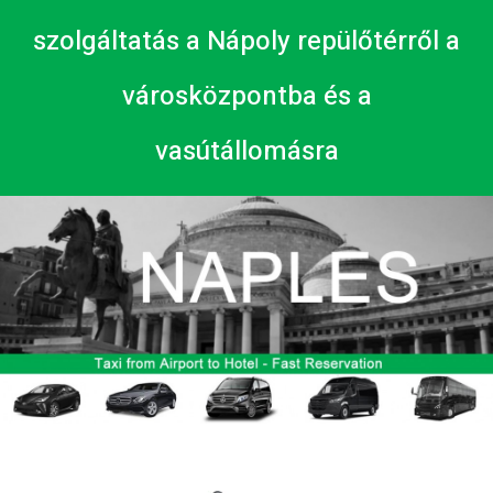
szolgáltatás a Nápoly repülőtérről a
városközpontba és a
vasútállomásra