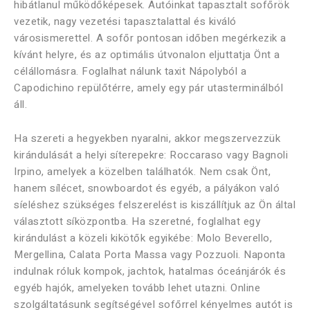
hibátlanul működőképesek. Autóinkat tapasztalt sofőrök
vezetik, nagy vezetési tapasztalattal és kiváló
városismerettel. A sofőr pontosan időben megérkezik a
kívánt helyre, és az optimális útvonalon eljuttatja Önt a
célállomásra. Foglalhat nálunk taxit Nápolyból a
Capodichino repülőtérre, amely egy pár utasterminálból
áll.
Ha szereti a hegyekben nyaralni, akkor megszervezzük
kirándulását a helyi síterepekre: Roccaraso vagy Bagnoli
Irpino, amelyek a közelben találhatók. Nem csak Önt,
hanem sílécet, snowboardot és egyéb, a pályákon való
síeléshez szükséges felszerelést is kiszállítjuk az Ön által
választott síközpontba. Ha szeretné, foglalhat egy
kirándulást a közeli kikötők egyikébe: Molo Beverello,
Mergellina, Calata Porta Massa vagy Pozzuoli. Naponta
indulnak róluk kompok, jachtok, hatalmas óceánjárók és
egyéb hajók, amelyeken tovább lehet utazni. Online
szolgáltatásunk segítségével sofőrrel kényelmes autót is