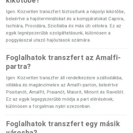
kikötőbe?
Igen. Közvetlen transzfert biztosítunk a nápolyi kikötőbe,
beleértve a hajóterminálokat és a kompjáratokat Caprira,
Ischiára, Procidára, Szicíliába és más úti célokra. Ez az
egyik legnépszerűbb szolgáltatásunk, különösen a
poggyásszal utazó hajóutasok számára.
Foglalhatok transzfert az Amalfi-
partra?
Igen. Közvetlen transzfer áll rendelkezésre szállodákba,
villákba és magáncímekre az Amalfi-parton, beleértve
Positanót, Amalfit, Praianót, Maiorit, Minorit és Ravellót.
Ez az egyik legegyszerűbb módja a part elérésének,
különösen a forgalmas nyári szezonban.
Foglalhatok transzfert egy másik
városba?