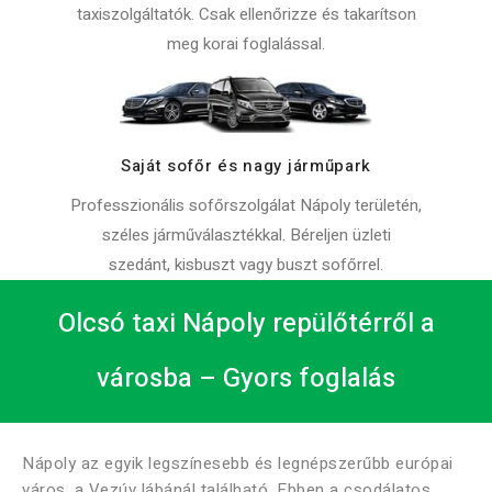
taxiszolgáltatók. Csak ellenőrizze és takarítson
meg korai foglalással.
Saját sofőr és nagy járműpark
Professzionális sofőrszolgálat Nápoly területén,
széles járműválasztékkal. Béreljen üzleti
szedánt, kisbuszt vagy buszt sofőrrel.
Olcsó taxi Nápoly repülőtérről a
városba – Gyors foglalás
Nápoly az egyik legszínesebb és legnépszerűbb európai
város, a Vezúv lábánál található. Ebben a csodálatos