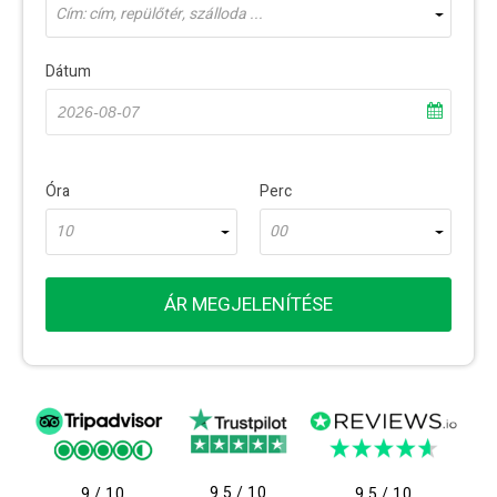
Cím: cím, repülőtér, szálloda ...
Dátum
Óra
Perc
10
00
ÁR MEGJELENÍTÉSE
9.5 / 10
9 / 10
9.5 / 10