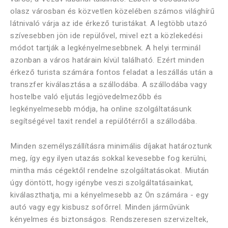
olasz városban és közvetlen közelében számos világhírű
látnivaló várja az ide érkező turistákat. A legtöbb utazó
szívesebben jön ide repülővel, mivel ezt a közlekedési
módot tartják a legkényelmesebbnek. A helyi terminál
azonban a város határain kívül található. Ezért minden
érkező turista számára fontos feladat a leszállás után a
transzfer kiválasztása a szállodába. A szállodába vagy
hostelbe való eljutás legjövedelmezőbb és
legkényelmesebb módja, ha online szolgáltatásunk
segítségével taxit rendel a repülőtérről a szállodába.
Minden személyszállításra minimális díjakat határoztunk
meg, így egy ilyen utazás sokkal kevesebbe fog kerülni,
mintha más cégektől rendelne szolgáltatásokat. Miután
úgy döntött, hogy igénybe veszi szolgáltatásainkat,
kiválaszthatja, mi a kényelmesebb az Ön számára - egy
autó vagy egy kisbusz sofőrrel. Minden járművünk
kényelmes és biztonságos. Rendszeresen szervizeltek,