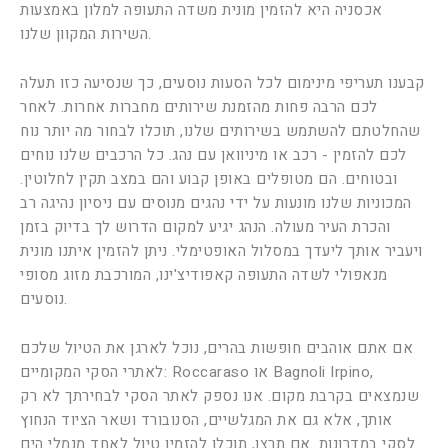
אכסניה היא להזמין מונית משדה התעופה למלון באמצעות
השירות המקוון שלנו.
קבענו תעריפי מינימום לכל הסעות נוסעים, כך שנסיעה כזו תעלה
לכם הרבה פחות מהזמנת שירותים מחברות אחרות. לאחר
שהחלטתם להשתמש בשירותים שלנו, תוכלו לבחור מה יותר נוח
לכם להזמין - רכב או מיניוואן עם נהג. כל הרכבים שלנו נוחים
ובטוחים. הם מטופלים באופן קבוע והם במצב תקין לחלוטין.
המכוניות שלנו מונעות על ידי נהגים מנוסים עם ניסיון נהיגה רב
והכרת העיר מעולה. הנהג יגיע למקום הדרוש לך בדיוק בזמן
ויעביר אותך ליעדך במסלול האופטימלי. ניתן להזמין איתנו מונית
מנאפולי לשדה התעופה קאפודיצ'ינו, המורכבת מזוג מסופי
נוסעים.
אם אתם אוהבים חופשות בהרים, נוכל לארגן את הטיול שלכם
לאתרי הסקי המקומיים: Roccaraso או Bagnoli Irpino,
שנמצאים בקרבת מקום. אנו נספק לאתר הסקי לבחירתך לא רק
אותך, אלא גם את המגלשיים, הסנובורד ושאר הציוד הנחוץ
לסקי במדרונות. אם תרצו, תוכלו להזמין טיול לאחד מנמלי הים