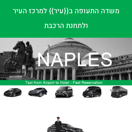
משדה התעופה ב{{עיר}} למרכז העיר
ולתחנת הרכבת