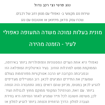
נהג פרטי וצי רכב גדול
שירות נהג מקצועי ב- נאפולי עם מגוון רחב של רכבים.
שכרו עסק סדאן, מיניוואן או אוטובוס עם נהג.
מונית בעלות נמוכה משדה התעופה נאפולי
לעיר - הזמנה מהירה
נאפולי היא אחת הערים הססגוניות והפופולריות ביותר באירופה,
הממוקמת ממש למרגלות הווזוב. בעיר האיטלקית המופלאה הזו
ובסביבתה הקרובה יש הרבה אטרקציות מפורסמות בעולם
שמעניין את התיירים המגיעים לכאן. רוב המטיילים מעדיפים
להגיע לכאן במטוס, מכיוון שהם רואים בסוג התחבורה הזה הנוחה
ביותר. עם זאת, הטרמינל המקומי ממוקם מחוץ לגבולות העיר.
לכן, משימה חשובה לכל תייר שמגיע לאחר הנחיתה היא בחירת
העברה למלון. הדרך הרווחית והנוחה ביותר להגיע למלון או