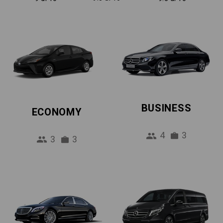
BUSINESS
ECONOMY
4
3
3
3