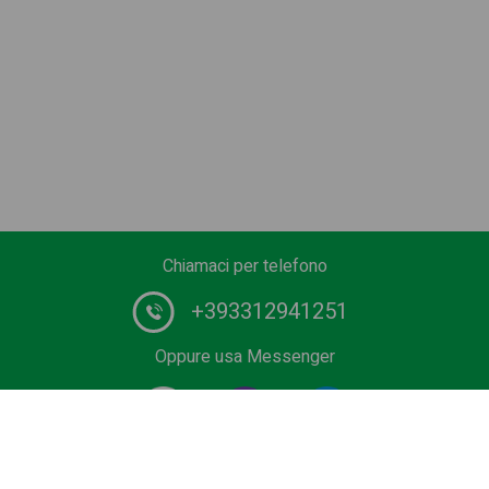
Chiamaci per telefono
+393312941251
Oppure usa Messenger