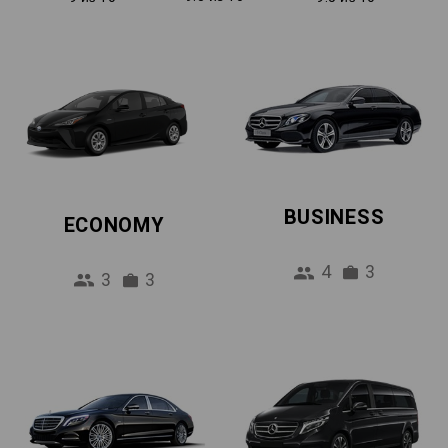
BUSINESS
ECONOMY
4
3
3
3