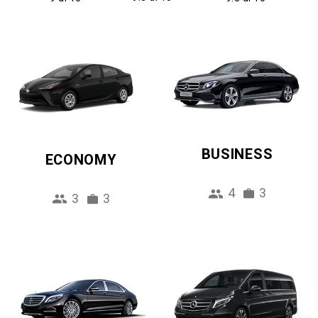
BUSINESS
ECONOMY
4
3
3
3