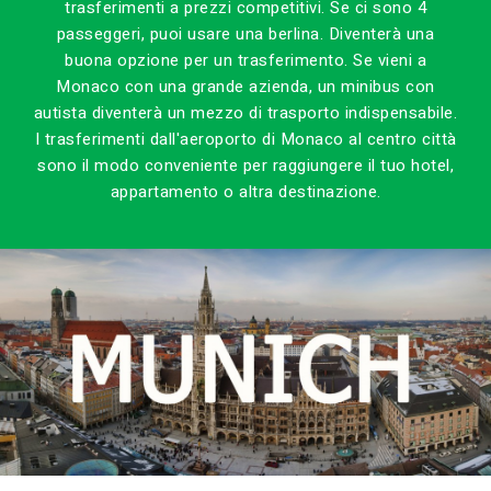
trasferimenti a prezzi competitivi. Se ci sono 4
passeggeri, puoi usare una berlina. Diventerà una
buona opzione per un trasferimento. Se vieni a
Monaco con una grande azienda, un minibus con
autista diventerà un mezzo di trasporto indispensabile.
I trasferimenti dall'aeroporto di Monaco al centro città
sono il modo conveniente per raggiungere il tuo hotel,
appartamento o altra destinazione.