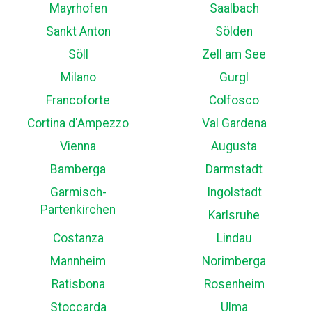
Mayrhofen
Saalbach
Sankt Anton
Sölden
Söll
Zell am See
Milano
Gurgl
Francoforte
Colfosco
Cortina d'Ampezzo
Val Gardena
Vienna
Augusta
Bamberga
Darmstadt
Garmisch-
Ingolstadt
Partenkirchen
Karlsruhe
Costanza
Lindau
Mannheim
Norimberga
Ratisbona
Rosenheim
Stoccarda
Ulma