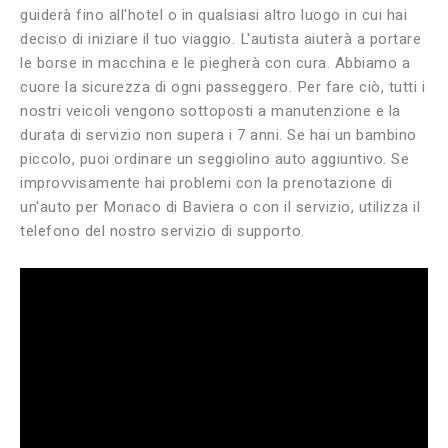
guiderà fino all'hotel o in qualsiasi altro luogo in cui hai
deciso di iniziare il tuo viaggio. L'autista aiuterà a portare
le borse in macchina e le piegherà con cura. Abbiamo a
cuore la sicurezza di ogni passeggero. Per fare ciò, tutti i
nostri veicoli vengono sottoposti a manutenzione e la
durata di servizio non supera i 7 anni. Se hai un bambino
piccolo, puoi ordinare un seggiolino auto aggiuntivo. Se
improvvisamente hai problemi con la prenotazione di
un'auto per Monaco di Baviera o con il servizio, utilizza il
telefono del nostro servizio di supporto.