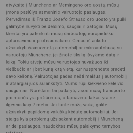
atvyksite į Miuncheno ar Memingeno oro uostą, mūsų
įmonė pasiūlys asmeninio vairuotojo paslaugas.
Pervežimas iš Franzo Josefo Štrauso oro uosto yra puiki
galimybė nuvykti be delsimo, saugiai ir patogiai. Mūsų
klientai yra patenkinti mūsų darbuotojų europietišku
aptarnavimu ir profesionalumu. Geriau iš anksto
užsisakyti išsinuomotą automobilį ar mikroautobusą su
vairuotoju Miunchene, jei žinote tikslią išvykimo datą ir
laiką. Tokiu atveju mūsų vairuotojas nuvažiuos iki
viešbučio ar į bet kurią kitą vietą, kur nusprendėte pradėti
savo kelionę. Vairuotojas padės nešti maišus į automobilį
ir atsargiai juos sulankstyti. Mums rūpi kiekvieno keleivio
saugumas. Norėdami tai padaryti, visos mūsų transporto
priemonės yra prižiūrimos, o tarnavimo laikas yra ne
ilgesnis kaip 7 metai. Jei turite mažą vaiką, galite
užsisakyti papildomą vaikišką kėdutę automobiliui. Jei
staiga kyla problemų užsisakant automobilį į Miuncheną
ar dėl paslaugos, naudokitės mūsų palaikymo tarnybos