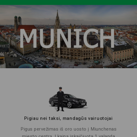
Pigiau nei taksi, mandagūs vairuotojai
Pigus pervežimas iš oro uosto į Miunchenas
miesto centrą. Į kainą įskaičiuota 1 valanda