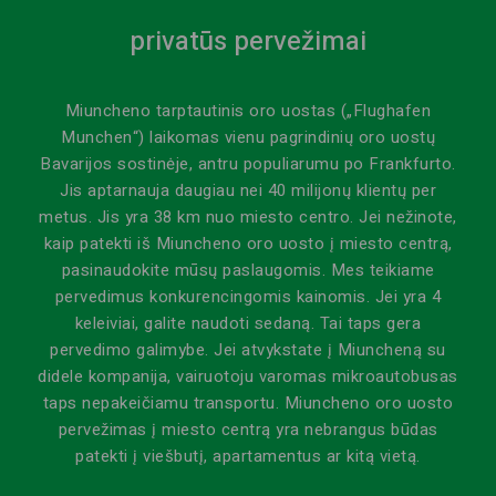
privatūs pervežimai
Miuncheno tarptautinis oro uostas („Flughafen
Munchen“) laikomas vienu pagrindinių oro uostų
Bavarijos sostinėje, antru populiarumu po Frankfurto.
Jis aptarnauja daugiau nei 40 milijonų klientų per
metus. Jis yra 38 km nuo miesto centro. Jei nežinote,
kaip patekti iš Miuncheno oro uosto į miesto centrą,
pasinaudokite mūsų paslaugomis. Mes teikiame
pervedimus konkurencingomis kainomis. Jei yra 4
keleiviai, galite naudoti sedaną. Tai taps gera
pervedimo galimybe. Jei atvykstate į Miuncheną su
didele kompanija, vairuotoju varomas mikroautobusas
taps nepakeičiamu transportu. Miuncheno oro uosto
pervežimas į miesto centrą yra nebrangus būdas
patekti į viešbutį, apartamentus ar kitą vietą.