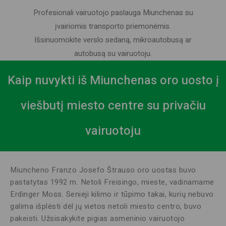
Profesionali vairuotojo paslauga Miunchenas su
įvairiomis transporto priemonėmis.
Išsinuomokite verslo sedaną, mikroautobusą ar
autobusą su vairuotoju.
Kaip nuvykti iš Miunchenas oro uosto į
viešbutį miesto centre su privačiu
vairuotoju
Miuncheno Franzo Josefo Štrauso oro uostas buvo
pastatytas 1992 m. Netoli Freisingo, mieste, vadinamame
Erdinger Moss. Senieji kilimo ir tūpimo takai, kurių nebuvo
galima išplėsti dėl jų vietos netoli miesto centro, buvo
pakeisti. Užsisakykite pigias asmeninio vairuotojo