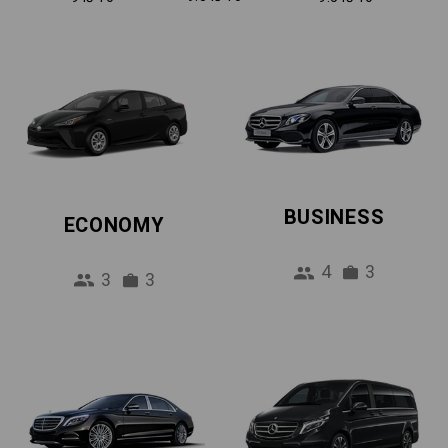
BUSINESS
ECONOMY
4
3
3
3