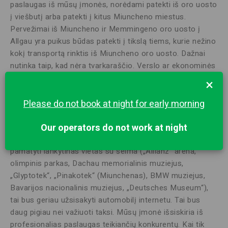
paslaugas iš mūsų įmonės, norėdami patekti iš oro uosto
į viešbutį arba patekti į kitus Miuncheno miestus.
Pervežimai iš Miuncheno ir Memmingeno oro uosto į
Allgau yra puikus būdas patekti į tikslą tiems, kurie nežino
kokį transportą rinktis iš Miuncheno oro uosto. Dažnai
nutinka taip, kad nėra tvarkaraščio. Verslo ar ekonominės
klasės automobilį su vairuotoju galite užsisakyti
×
naudodamiesi mobiliąja programėle arba paskambinę
mūsų svetainėje nurodytu telefono numeriu. Oro uoste
Please do not book at night for early morning
veikia nemokamas internetas, todėl galite lengvai
apsilankyti svetainėje ir susisiekti su įmonės specialistais.
Our operators do not work at night
Jei reikia greitai nuvykti į kitus Vokietijos miestus arba
pamatyti lankytinas vietas su šeima („Allianz“ arena,
olimpinis parkas, Dachau memorialinis muziejus,
„Glyptotek“, „Pinakotek“ (Miunchenas), BMW muziejus,
Bavarijos nacionalinis muziejus, „Deutsches Museum“),
tai bus geriau užsisakyti automobilį internetu. Tai bus
daug pigiau nei važiuoti taksi. Mūsų įmonė išsiskiria iš
profesionalias paslaugas teikiančių konkurentų. Kai tik