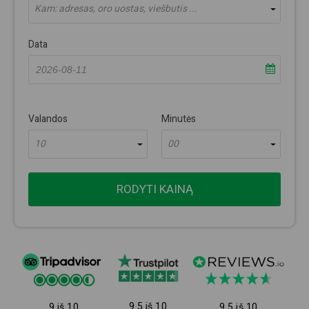
Kam: adresas, oro uostas, viešbutis ...
Data
Valandos
Minutės
10
00
RODYTI KAINĄ
9.5 iš 10
9 iš 10
9.5 iš 10