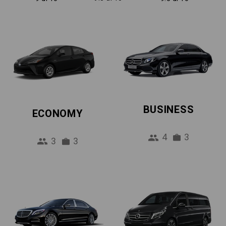
BUSINESS
ECONOMY
4
3
3
3