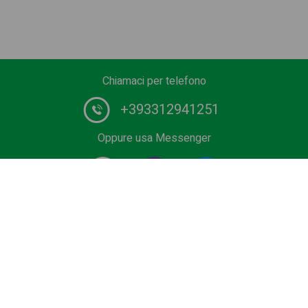
Chiamaci per telefono
+393312941251
Oppure usa Messenger