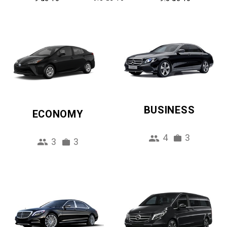
BUSINESS
ECONOMY
4
3
3
3