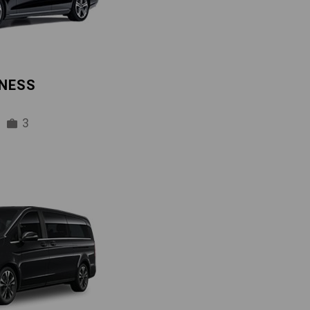
INESS
3