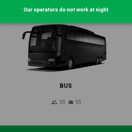
Our operators do not work at night
BUS
55
55