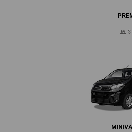
PRE
3
MINIV