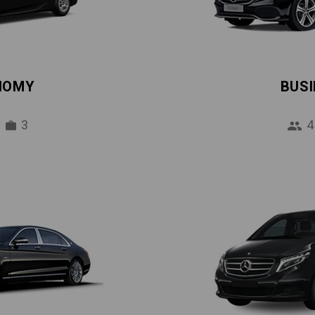
NOMY
BUS
3
4