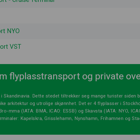
ort NYO
port VST
m flyplasstransport og private ove
i Skandinavia. Dette stedet tiltrekker seg mange turister siden 
ike arkitektur og utrolige skjønnhet. Det er 4 flyplasser i Stock
 Bro-mma (IATA: BMA, ICAO: ESSB) og Skavsta (IATA: NYO, ICAO
erminaler: Kapelskra, Grisslehamn, Nynshamn, Frihamnen og Sta