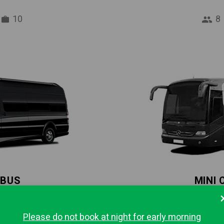
10
8
IBUS
MINI
16
37
Please do not book at night for early morning