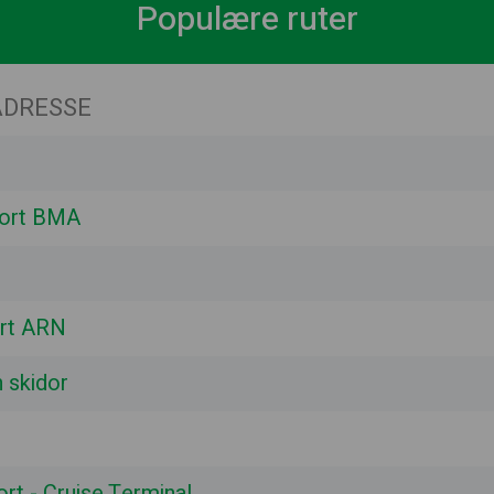
Populære ruter
DRESSE
ort BMA
ort ARN
 skidor
rt - Cruise Terminal