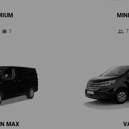
MIUM
MIN
3
7
AN MAX
V