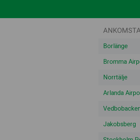
ANKOMSTA
Borlänge
Bromma Airp
Norrtälje
Arlanda Airp
Vedbobacken
Jakobsberg
Stockholm Po