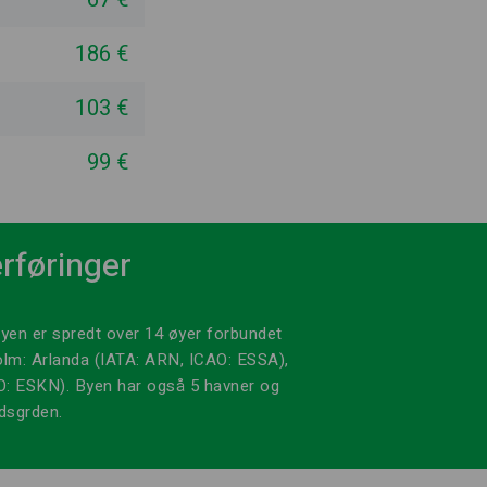
186 €
103 €
99 €
rføringer
byen er spredt over 14 øyer forbundet
holm: Arlanda (IATA: ARN, ICAO: ESSA),
: ESKN). Byen har også 5 havner og
dsgrden.