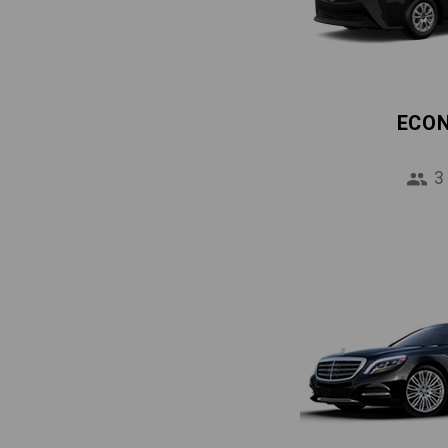
ECO
3