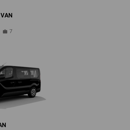
IVAN
7
AN