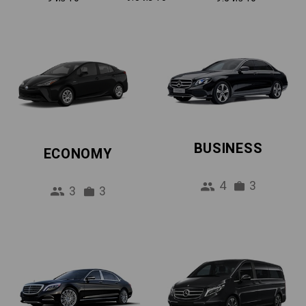
BUSINESS
ECONOMY
4
3
3
3