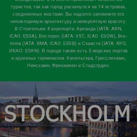
туристов, так как город раскинулся на 14 островах,
соединенных мостами. Вы надолго запомните его
неповторимую архитектуру и невероятную красоту.
В Стокгольме 4 аэропорта: Арланда (IATA: ARN,
ICAO: ESSA), Вестерос (IATA: VST, ICAO: ESOW), Bro-
mma (IATA: BMA, ICAO: ESSB) и Скавста (IATA: NYO,
ИКАО: ESKN). В городе также есть 5 морских портов
и круизных терминалов: Капельскра, Грисслехамн,
Нинсхамн, Фрихамнен и Стадсгрден.