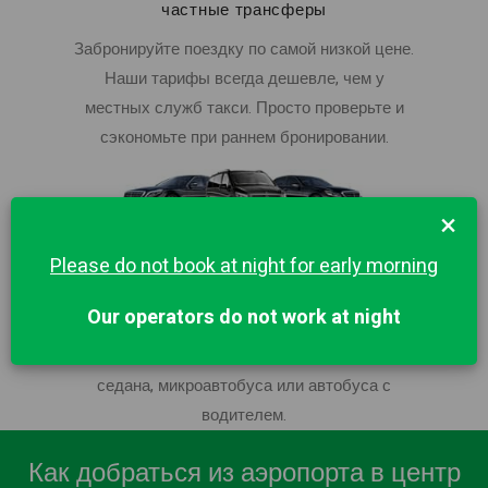
частные трансферы
Забронируйте поездку по самой низкой цене.
Наши тарифы всегда дешевле, чем у
местных служб такси. Просто проверьте и
сэкономьте при раннем бронировании.
×
Личный водитель и большой автопарк
Please do not book at night for early morning
Услуги профессионального шофера в городе
Our operators do not work at night
Стокгольм, широкий ассортимент
автомобилей. Аренда бизнес или эконом
седана, микроавтобуса или автобуса с
водителем.
Как добраться из аэропорта в центр