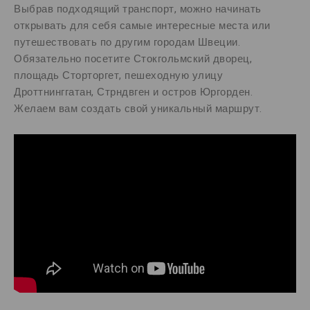
Выбрав подходящий транспорт, можно начинать
открывать для себя самые интересные места или
путешествовать по другим городам Швеции.
Обязательно посетите Стокгольмский дворец,
площадь Сторторгет, пешеходную улицу
Дроттнинггатан, Стрндвген и остров Юргорден.
Желаем вам создать свой уникальный маршрут.