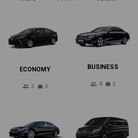
BUSINESS
ECONOMY
4
3
3
3