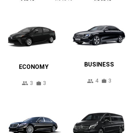
BUSINESS
ECONOMY
4
3
3
3