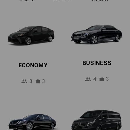
BUSINESS
ECONOMY
4
3
3
3