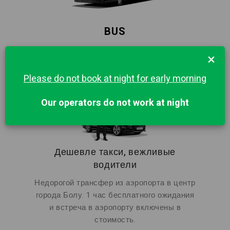
BUS
×
55
55
Please do not book at night for early morning
Our operators do not work at night
Дешевле такси, вежливые
водители
Недорогой трансфер из аэропорта в центр
города Болу. 1 час бесплатного ожидания
и встреча в аэропорту включены в
стоимость.