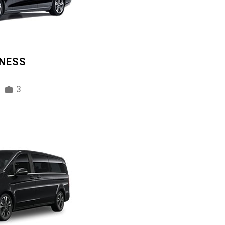
INESS
3