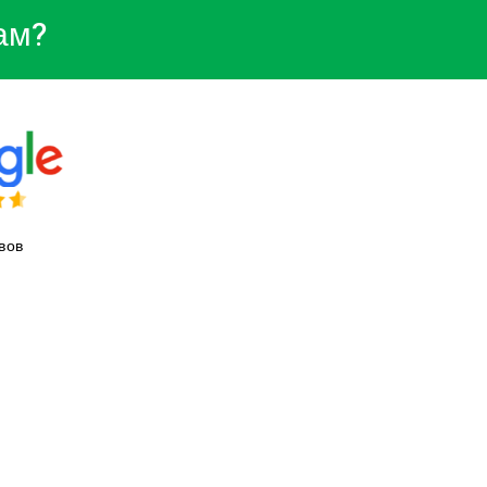
ам?
вов