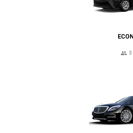
ECO
3