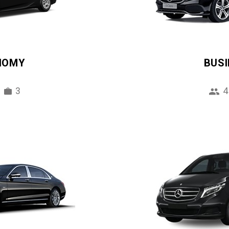
NOMY
BUS
3
4