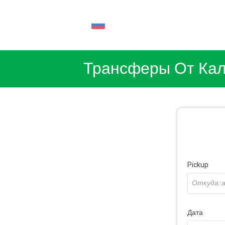
RU
Трансферы От Кал
Pickup
Дата