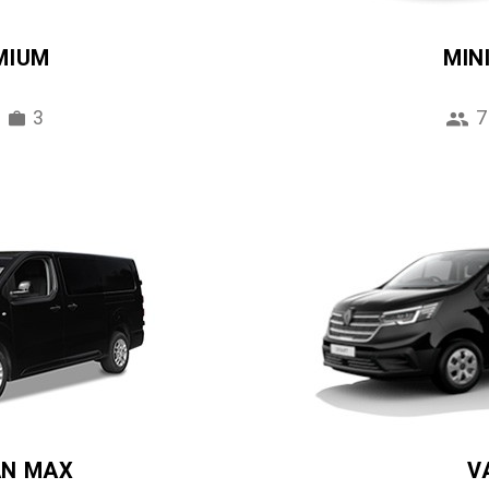
MIUM
MIN
3
7
AN MAX
V