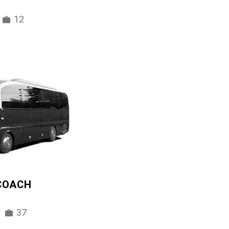
12
 COACH
37