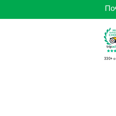
По
330+ о