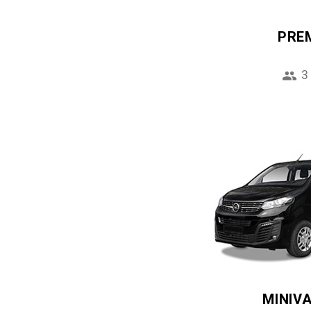
PRE
3
MINIV