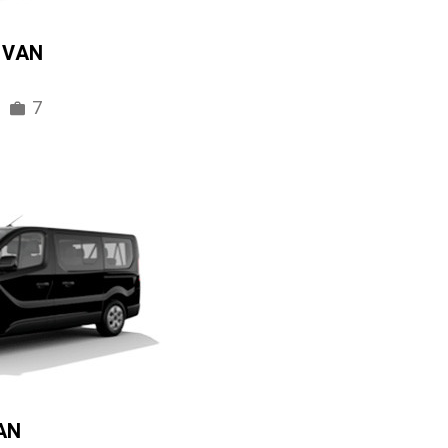
IVAN
7
AN