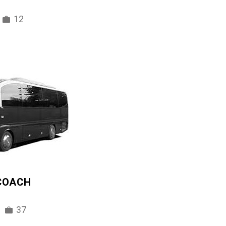
12
 COACH
37