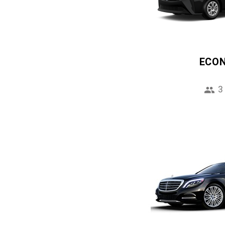
ECO
3