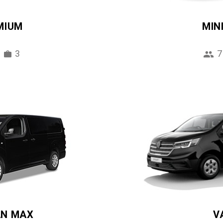
MIUM
MIN
3
7
AN MAX
V