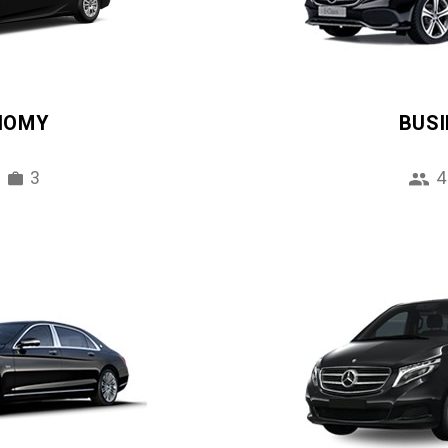
NOMY
BUS
3
4