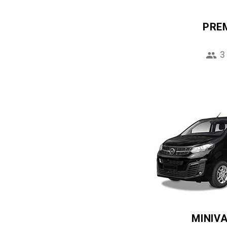
PRE
3
MINIV