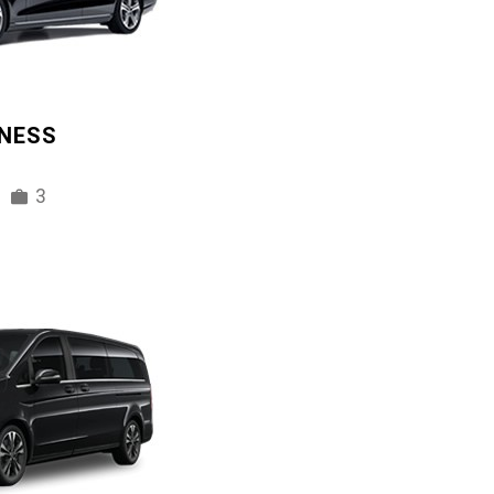
INESS
3