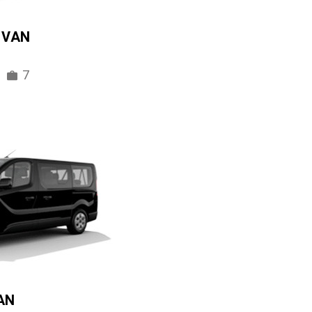
IVAN
7
AN