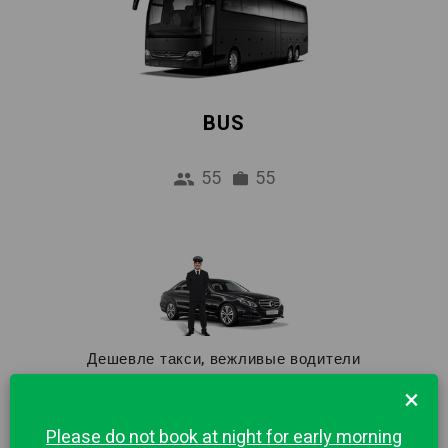
BUS
55
55
Дешевле такси, вежливые водители
×
Недорогой трансфер из аэропорта в центр
города Франкфурт. 1 час бесплатного
Please do not book at night for early morning
ожидания и встреча в аэропорту включены