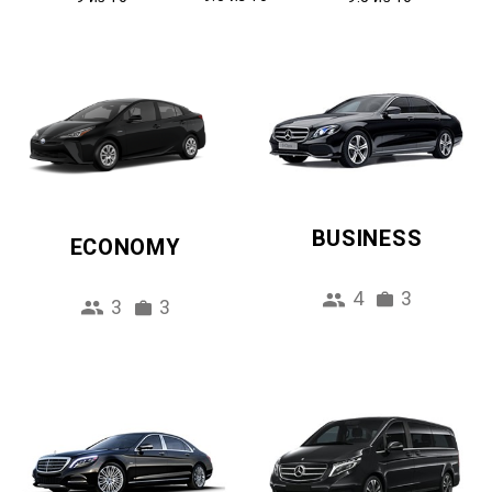
BUSINESS
ECONOMY
4
3
3
3