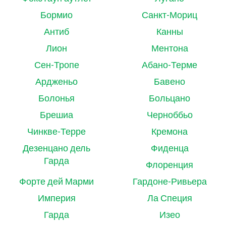
Бормио
Санкт-Мориц
Антиб
Канны
Лион
Ментона
Сен-Тропе
Абано-Терме
Ардженьо
Бавено
Болонья
Больцано
Брешиа
Черноббьо
Чинкве-Терре
Кремона
Дезенцано дель
Фиденца
Гарда
Флоренция
Форте дей Марми
Гардоне-Ривьера
Империя
Ла Специя
Гарда
Изео