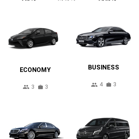
BUSINESS
ECONOMY
4
3
3
3