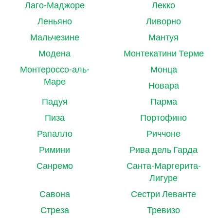
Лаго-Маджоре
Лекко
Леньяно
Ливорно
Мальчезине
Мантуя
Модена
Монтекатини Терме
Монтероссо-аль-
Монца
Маре
Новара
Падуя
Парма
Пиза
Портофино
Рапалло
Риччоне
Римини
Рива дель Гарда
Санремо
Санта-Маргерита-
Лигуре
Савона
Сестри Леванте
Стреза
Тревизо