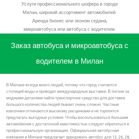
Услуги профессионального шофера в городе
Милан, широкий ассортимент автомобилей.
Аренда бизнес или эконом седана,
микроавтобуса или автобуса с водителем.
Заказ автобуса и микроавтобуса с
водителем в Милан
В Милане всегда много людей, потому что город считается
столицей моды и проводит международные выставки. В погоне за
модными деталями найти транспортное средство для доставки
большого количества людей бывает очень сложно. Частные
извозчики отличаются высокому расценками и не торопятся
предлагать выгодные условия. Чтобы воспользоваться большим
автомобилем с достаточной вместимостью следует обратиться в
профессиональную организацию. Официальная автобусная
компания в Милане предлагает арендовать автобус для 12, 26, 28,