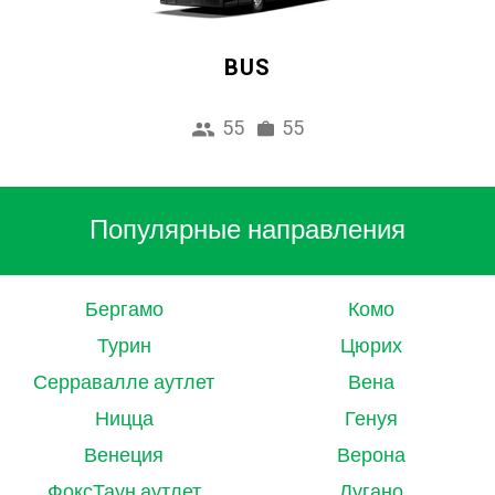
BUS
55
55
Популярные направления
Бергамо
Комо
Турин
Цюрих
Серравалле аутлет
Вена
Ницца
Генуя
Венеция
Верона
ФоксТаун аутлет
Лугано