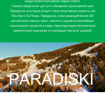
среди любителей зимних видов спорта.
Самоен предлагает доступ к обширной горнолыжной зоне
Парадиски, в которую входят такие популярные курорты, как
Лез-Арк и Ла-Плань. Парадиски, охватывающий более 425
километров лыжных трасс, является одним из крупнейших
горнолыжных курортов в мире, гарантирующим бесконечные
приключения лыжникам и сноубордистам всех уровней.