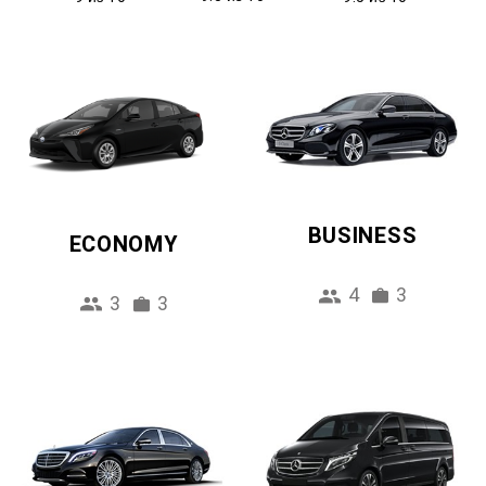
BUSINESS
ECONOMY
4
3
3
3