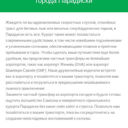
города Парадиски
Жаждете ли вы адреналиновых скоростных спусков, спокойных
трасс для беговых лыж или веселых сноубордических парков, в
Парадиски есть все. Курорт также может похвастаться
современными удобствами, в том числе новейшими подъемниками
и ухоженными склонами, обеспечивающими плавное и приятное
пребывание в горах. Чтобы сделать ваше путешествие еще более
удобным, мы предлагаем частные трансферы из ближайших
аэропортов, таких как аэропорт Женевы (GVA) или аэропорт
Шамбери-Савойя (CMF). Наши дружелюбные водители встретят
вас в аэропорту и позаботятся о вашем транспорте, позволяя вам
расслабиться и погрузиться в предвкушение незабываемого
лыжного приключения.
Закажите частный трансфер из аэропорта сегодня и будьте готовы
ощутить волшебство Самоэна и невероятного горнолыжного
курорта Парадиски без каких-либо забот и стресса. Позвольте нам
позаботиться о вашем транспорте, пока вы сосредоточитесь на
создании неизгладимых воспоминаний о склонах.