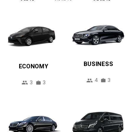
BUSINESS
ECONOMY
4
3
3
3