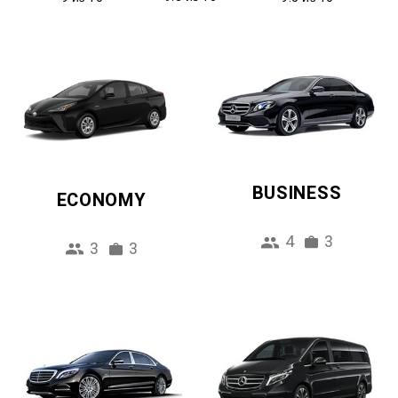
BUSINESS
ECONOMY
4
3
3
3