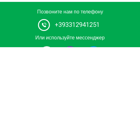
Позвоните нам по телефону
+393312941251
Или используйте мессенджер
#1 Сервис проката автомобиля с водителем в Европе.
Забронируйте индивидуальный трансфер из / в
аэропорт, круизный терминал, Горнолыжный курорт