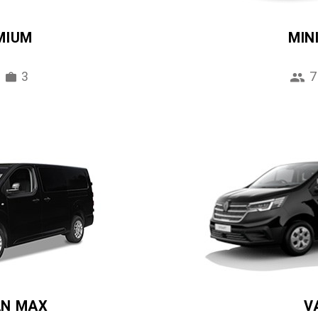
MIUM
MIN
3
7
AN MAX
V