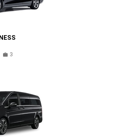
INESS
3