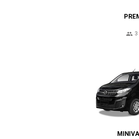
PRE
3
MINIV