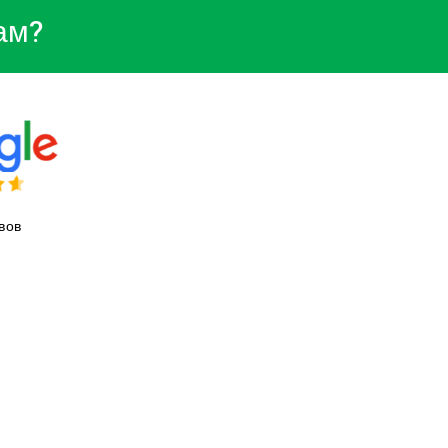
ам?
вов