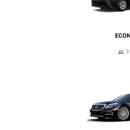
ECO
3