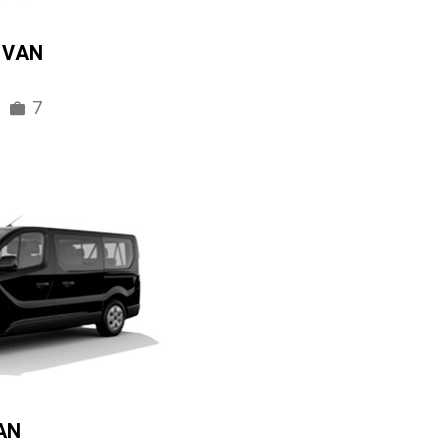
IVAN
7
AN