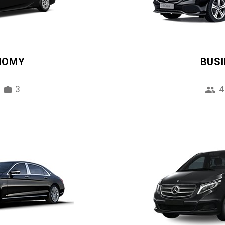
NOMY
BUS
3
4