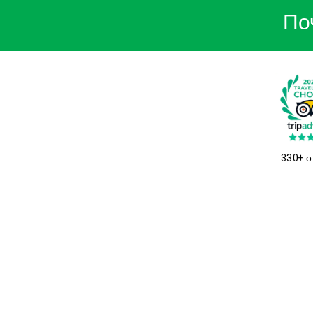
По
330+ о