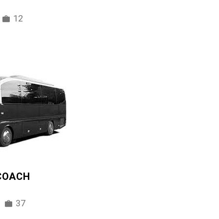
12
 COACH
37