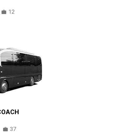
12
 COACH
37