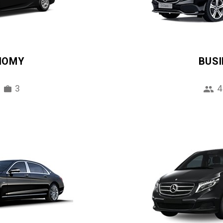
NOMY
BUS
3
4