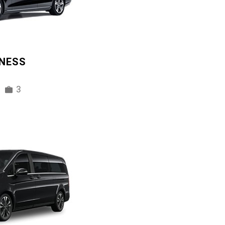
INESS
3