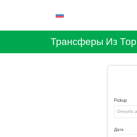
RU
Трансферы Из Тор
Pickup
Дата