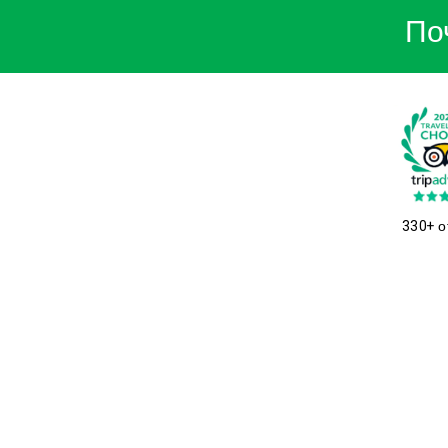
По
330+ о