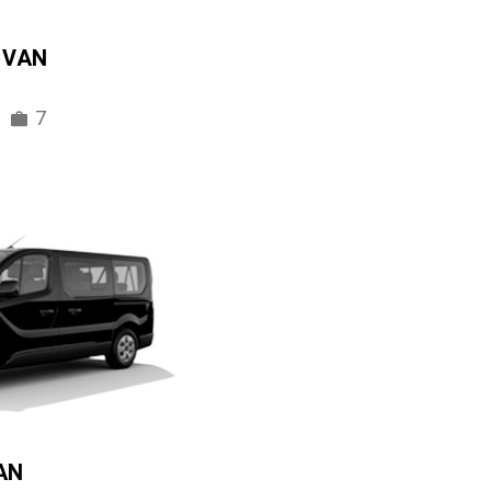
IVAN
7
AN