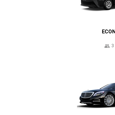
ECO
3