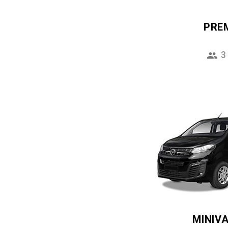
PRE
3
MINIV