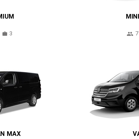
MIUM
MIN
3
7
AN MAX
V