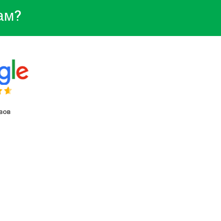
ам?
вов