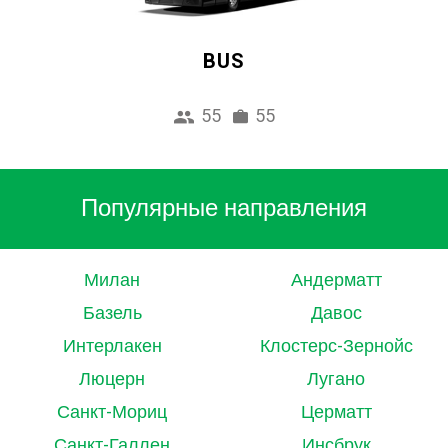
BUS
55
55
Популярные направления
Милан
Андерматт
Базель
Давос
Интерлакен
Клостерс-Зернойс
Люцерн
Лугано
Санкт-Мориц
Церматт
Санкт-Галлен
Инсбрук