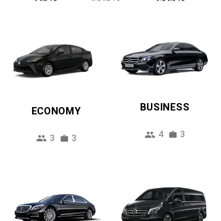
BUSINESS
ECONOMY
4
3
3
3