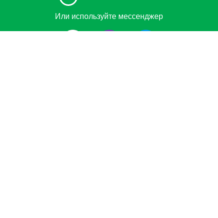
Или используйте мессенджер
#1 Сервис проката автомобиля с водителем в Европе.
Забронируйте индивидуальный трансфер из / в
аэропорт, круизный терминал, Горнолыжный курорт
или морской курорт по лучшей цене. Забронировать
автомобиль эконом-класса, бизнес и премиум-класса,
минивэн или автобус с сертифицированным