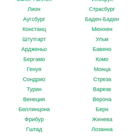
Лион
Страсбург
Аугсбург
Баден-Баден
Констанц
Мюнхен
Штутгарт
Ульм
Ардженьо
Бавено
Бергамо
Комо
Генуя
Монца
Сондрио
Стреза
Турин
Варезе
Венеция
Верона
Беллинцона
Берн
Фрибур
Женева
Гштад
Лозанна