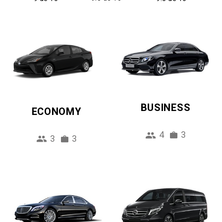
BUSINESS
ECONOMY
4
3
3
3