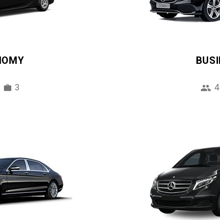
NOMY
BUS
3
4