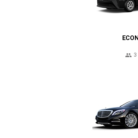
ECO
3