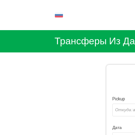
RU
Трансферы Из Да
Pickup
Дата