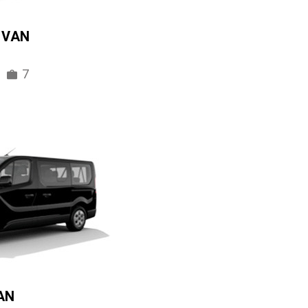
IVAN
7
AN