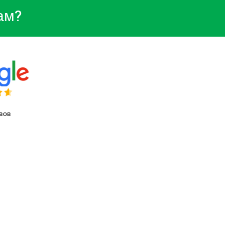
ам?
вов