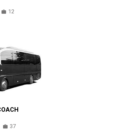
12
 COACH
37