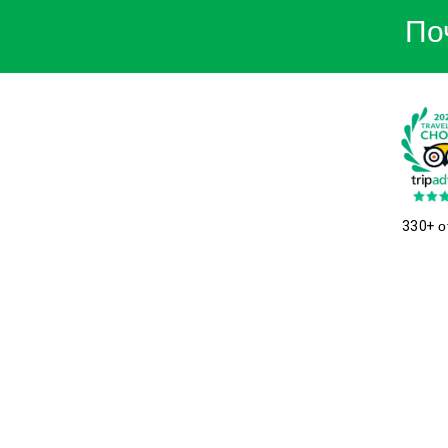
По
330+ о