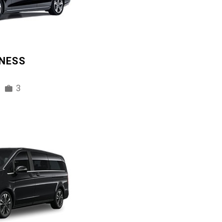
INESS
3