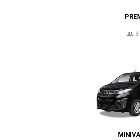
PRE
3
MINIV