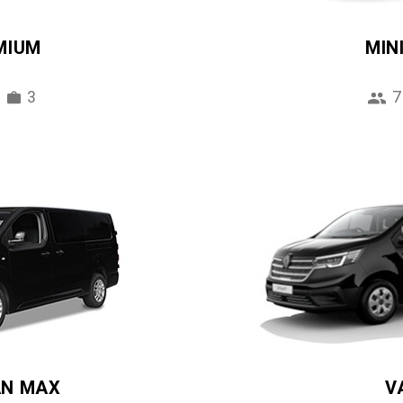
MIUM
MIN
3
7
AN MAX
V