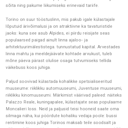
sõita ning pakume liikumiseks erinevaid tariife.
Torino on suur tööstuslinn, mis pakub igale külastajale
lõputuid ärivõimalusi ja on atraktiivne ka tavaturistide
jaoks: kuna see asub Alpides, ei piirdu reisijate seas
populaarsed paigad ainult linna ajaloo- ja
arhitektuurimälestistega. tunnustatud kapital. Arvestades
linna mahtu ja meeldejäävate kohtade arvukust, tuleb
mõne päeva pärast olulise osaga tutvumiseks tellida
väikebuss koos juhiga.
Paljud soovivad külastada kohalikke spetsialiseeritud
muuseume: riiklikku automuuseumi, Juventuse muuseumi,
riiklikku kinomuuseumi. Märkimist väärivad paleed: näiteks
Palazzo Reale, kuningapalee, külastajate seas populaarne
Moncalieri loss. Neid ja paljusid teisi hooneid saate oma
silmaga näha, kui pöördute kohaliku vedaja poole: bussi
rentimine koos juhiga Torinos maksab teile soodsalt ja