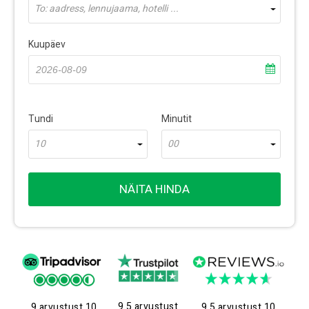
To: aadress, lennujaama, hotelli ...
Kuupäev
Tundi
Minutit
10
00
NÄITA HINDA
9.5 arvustust
9 arvustust 10
9.5 arvustust 10