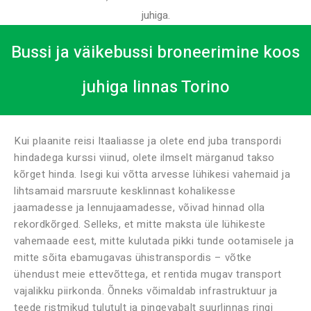
juhiga.
Bussi ja väikebussi broneerimine koos
juhiga linnas Torino
Kui plaanite reisi Itaaliasse ja olete end juba transpordi
hindadega kurssi viinud, olete ilmselt märganud takso
kõrget hinda. Isegi kui võtta arvesse lühikesi vahemaid ja
lihtsamaid marsruute kesklinnast kohalikesse
jaamadesse ja lennujaamadesse, võivad hinnad olla
rekordkõrged. Selleks, et mitte maksta üle lühikeste
vahemaade eest, mitte kulutada pikki tunde ootamisele ja
mitte sõita ebamugavas ühistranspordis – võtke
ühendust meie ettevõttega, et rentida mugav transport
vajalikku piirkonda. Õnneks võimaldab infrastruktuur ja
teede ristmikud tulutult ja pingevabalt suurlinnas ringi