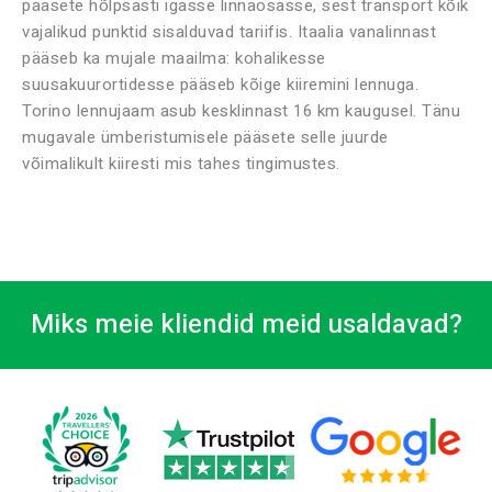
pääsete hõlpsasti igasse linnaosasse, sest transport kõik
vajalikud punktid sisalduvad tariifis. Itaalia vanalinnast
pääseb ka mujale maailma: kohalikesse
suusakuurortidesse pääseb kõige kiiremini lennuga.
Torino lennujaam asub kesklinnast 16 km kaugusel. Tänu
mugavale ümberistumisele pääsete selle juurde
võimalikult kiiresti mis tahes tingimustes.
Miks meie kliendid meid usaldavad?