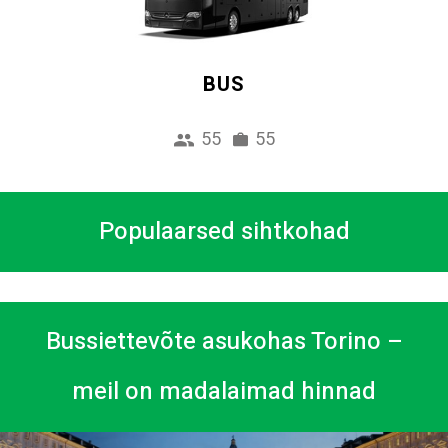
BUS
55
55
Populaarsed sihtkohad
Bussiettevõte asukohas Torino –
meil on madalaimad hinnad