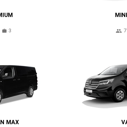
MIUM
MIN
3
7
AN MAX
V