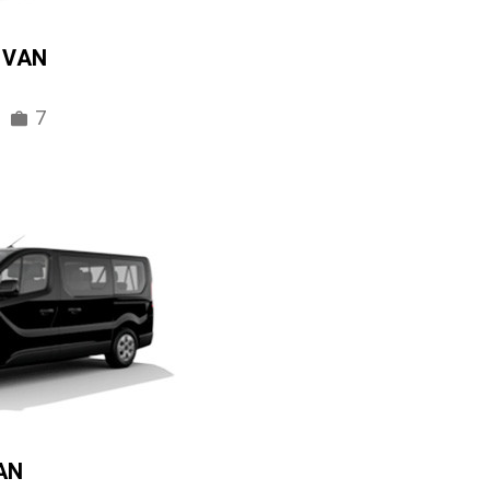
IVAN
7
AN