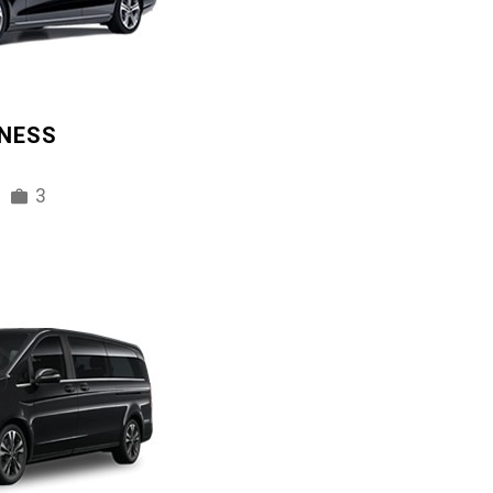
INESS
3