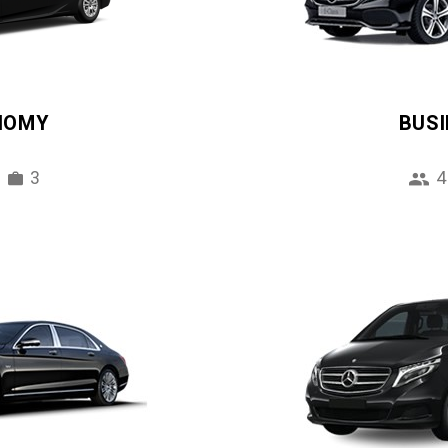
NOMY
BUS
3
4