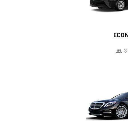
ECO
3