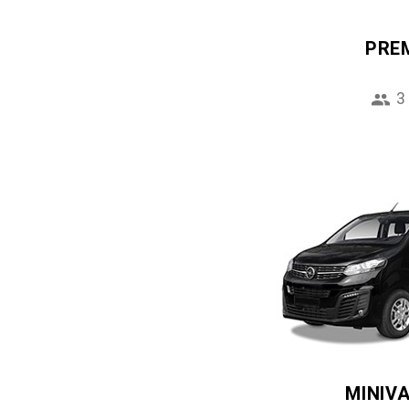
PRE
3
MINIV