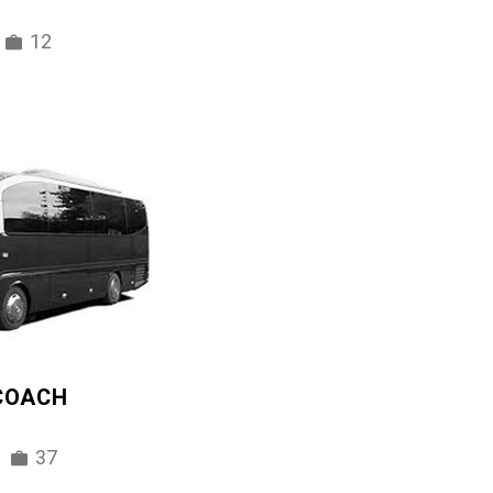
12
 COACH
37