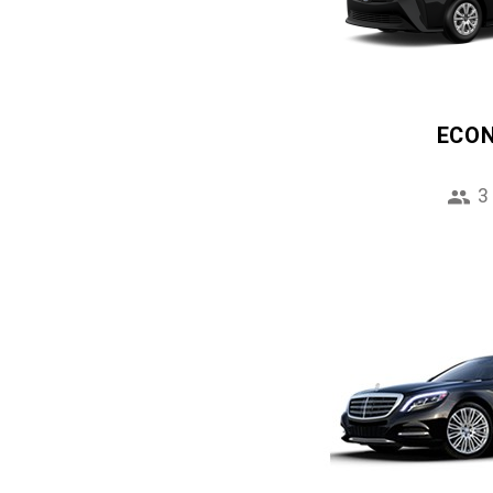
ECO
3