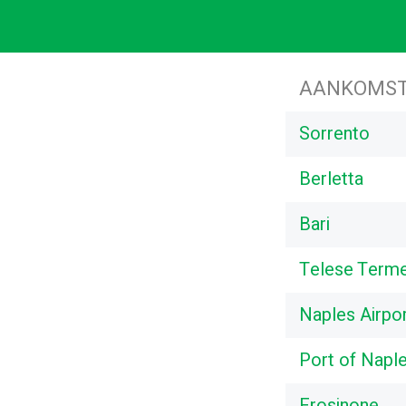
AANKOMST
Sorrento
Berletta
Bari
Telese Term
Naples Airpo
Port of Naple
Frosinone