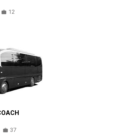
12
 COACH
37