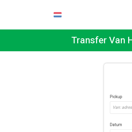
NL
Transfer Van H
Pickup
Van: adres,
Datum