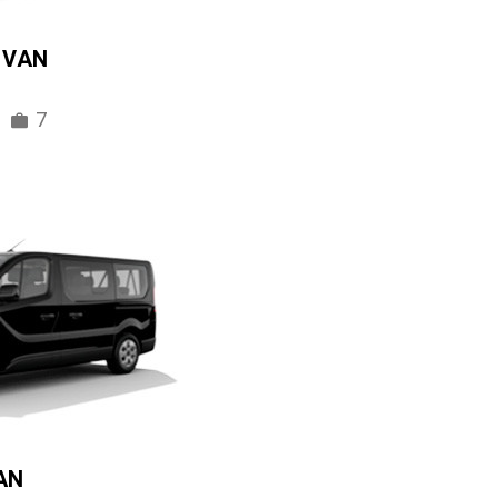
IVAN
7
AN