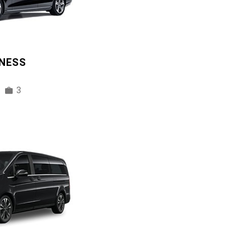
INESS
3