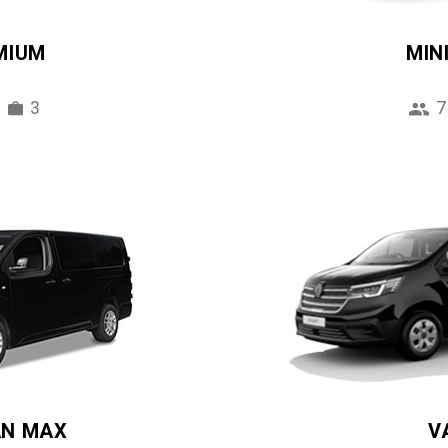
MIUM
MIN
3
7
AN MAX
V