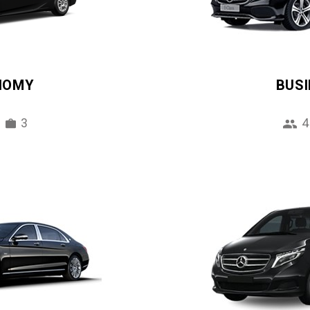
NOMY
BUS
3
4