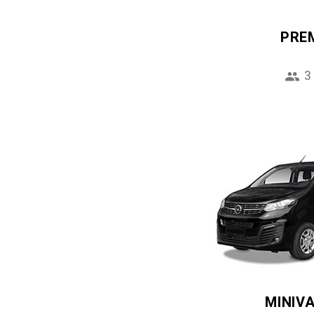
PRE
3
MINIV