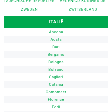
TSJECHISCHE REPUBLIEK
VERENIGD KONINKRIJK
ZWEDEN
ZWITSERLAND
ITALIË
Ancona
Aosta
Bari
Bergamo
Bologna
Bolzano
Cagliari
Catania
Comomeer
Florence
Forli