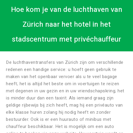
Hoe kom je van de luchthaven van
Zürich naar het hotel in het
stadscentrum met privéchauffeur
De luchthaventransfers van Zürich zijn om verschillende
redenen een handige service: u hoeft geen gebruik te
maken van het openbaar vervoer als u te veel bagage
heeft; het is altijd het beste om in voertuigen te reizen
met degenen in uw gezin en in uw vriendschapskring; het
is minder duur dan een taxirit. Als iemand graag zijn
geldige rijbewijs bij zich heeft, mag hij een privéauto van
elke klasse huren zolang hij nodig heeft en zonder
bestuurder. Ook is er een huurauto of minibus met
chauffeur beschikbaar. Het is mogelijk om een ​​auto