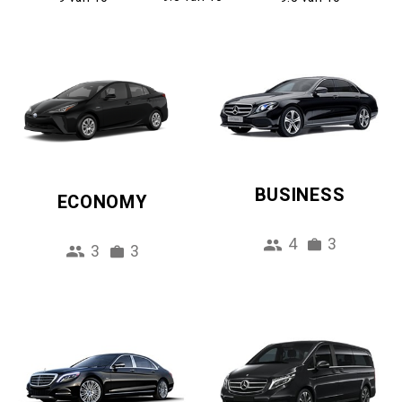
BUSINESS
ECONOMY
4
3
3
3