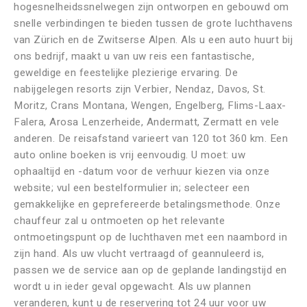
hogesnelheidssnelwegen zijn ontworpen en gebouwd om
snelle verbindingen te bieden tussen de grote luchthavens
van Zürich en de Zwitserse Alpen. Als u een auto huurt bij
ons bedrijf, maakt u van uw reis een fantastische,
geweldige en feestelijke plezierige ervaring. De
nabijgelegen resorts zijn Verbier, Nendaz, Davos, St.
Moritz, Crans Montana, Wengen, Engelberg, Flims-Laax-
Falera, Arosa Lenzerheide, Andermatt, Zermatt en vele
anderen. De reisafstand varieert van 120 tot 360 km. Een
auto online boeken is vrij eenvoudig. U moet: uw
ophaaltijd en -datum voor de verhuur kiezen via onze
website; vul een bestelformulier in; selecteer een
gemakkelijke en geprefereerde betalingsmethode. Onze
chauffeur zal u ontmoeten op het relevante
ontmoetingspunt op de luchthaven met een naambord in
zijn hand. Als uw vlucht vertraagd of geannuleerd is,
passen we de service aan op de geplande landingstijd en
wordt u in ieder geval opgewacht. Als uw plannen
veranderen, kunt u de reservering tot 24 uur voor uw