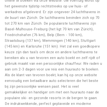
online te boeken via onze website. Uw voertuig wordt op
het gewenste tijdstip rechtstreeks op uw huis- of
werkadres afgeleverd. Er zijn ongeveer 24 luchthavens in
de buurt van Zürich. De luchthavens bevinden zich op 70
tot 270 km van Zürich. De populairste luchthavens zijn
Basel-Mulhouse-Freiburg (het ligt 70 km van Zürich),
Friedrichshafen (76 km), Belp (Bern - 100 km),
Straatsburg (137 km), Memmingen (140 km), Stuttgart
(145 km) en Karlsruhe (151 km). Het zal een goedkopere
keuze zijn dan taxi's om deze en andere luchthavens te
bereiken als u van tevoren een auto boekt en zelf rijdt of
gebruik maakt van een persoonlijke chauffeur. We raden u
aan om 2-3 dagen voor uw reis een huurauto te boeken.
Als de klant van tevoren boekt, kan hij op onze website
eenvoudig een betaalbare auto selecteren die het beste
bij zijn persoonlijke wensen past. Het is veel
gemakkelijker en handiger om met een huurauto naar de
populaire ski- en gezonde resorts in de bergen te gaan.
De indrukwekkende, perfect geplaveide en moderne