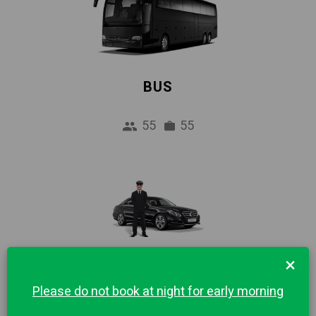
BUS
55
55
Дешевле такси, вежливые водители
×
Недорогой трансфер из аэропорта в центр
Please do not book at night for early morning
города Мюнхен. 1 час бесплатного
ожидания и встреча в аэропорту включены