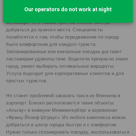
небольшого отдыха в гостинице нужно начинать
знакомство с достопримечательностями. Арендовать
Our operators do not work at night
автомобиль или минивэн с водителем смогут все
желающие. Это самый простой способ быстро
добраться до нужного места. Специалисты
позаботятся о том, чтобы передвижение по городу
было комфортным для каждого туриста.
Запланированные или внезапные поездки доставят
пассажирам удовольствие. Водители прекрасно знают
город, умеют выбирать оптимальные маршруты.
Услуга подходит для корпоративных клиентов и для
простых туристов.
Не станет проблемой заказать такси из Мюнхена в
аэропорт. Близко располагаются такие объекты:
«Альгау» в коммуне Меммингерберг и аэровокзал
«Франц-Йозеф Штраус». Из любого комплекса можно
добраться в центр города быстро и с комфортом.
Нужно только спланировать поездку, воспользоваться