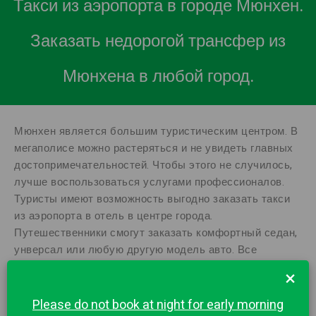
Такси из аэропорта в городе Мюнхен.
Заказать недорогой трансфер из
Мюнхена в любой город.
Мюнхен является большим туристическим центром. В
мегаполисе можно растеряться и не увидеть главных
достопримечательностей. Чтобы этого не случилось,
лучше воспользоваться услугами профессионалов.
Туристы имеют возможность выгодно заказать такси
из аэропорта в отель в центре города.
Путешественники смогут заказать комфортный седан,
унверсал или любую другую модель авто. Все
клиенты компании получают услуги высокого качества
×
по доступным ценам. Поездки будут не только
доступными, но и максимально безопасными. После
Please do not book at night for early morning