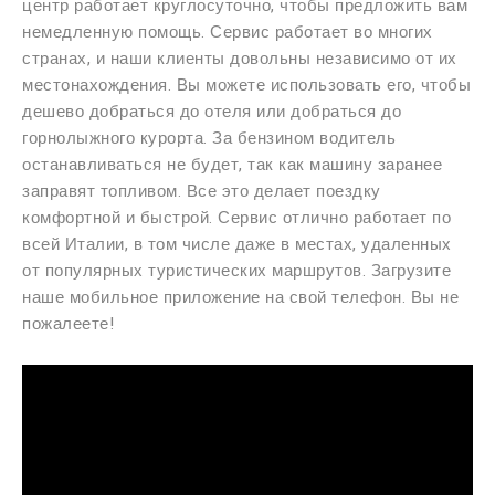
центр работает круглосуточно, чтобы предложить вам
немедленную помощь. Сервис работает во многих
странах, и наши клиенты довольны независимо от их
местонахождения. Вы можете использовать его, чтобы
дешево добраться до отеля или добраться до
горнолыжного курорта. За бензином водитель
останавливаться не будет, так как машину заранее
заправят топливом. Все это делает поездку
комфортной и быстрой. Сервис отлично работает по
всей Италии, в том числе даже в местах, удаленных
от популярных туристических маршрутов. Загрузите
наше мобильное приложение на свой телефон. Вы не
пожалеете!