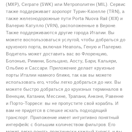
(MXP), Сеграте (SWK) или Метрополитен (MIL). Сервис
также поддерживает аэропорт Турин-Казелле (TRN), а
также железнодорожные пути Porta Nuova Rail (XIX) и
Валерио Катулло (VRN), расположенные в Вероне.
Также поддерживаются другие города Италии. Вы
можете воспользоваться услугой, чтобы добраться до
круизного порта, включая Неаполь, Геную и Палермо.
Водитель может доставить вас во Флоренцию,
Болонью, Римини, Больцано, Аосту, Бари, Кальяри,
Ольбию и Сассари. Приложение делает круизные
порты Италии намного ближе, так как вы можете
использовать его, чтобы легко добраться до них. Вы
можете быстро добраться до круизных терминалов в
Венеции, Катании, Мессине, Трапани, Анконе, Равенне
и Порто-Торресе: вы не пропустите свой корабль. И
вам не придется в спешке искать подходящий
транспорт. Приложение имеет интуитивно понятный
интерфейс с большим количеством фильтров. Его
может легко понять практически каждый турист, и вы